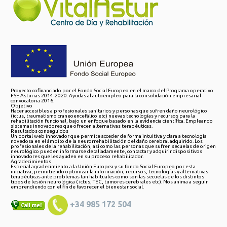
Proyecto cofinanciado por el Fondo Social Europeo en el marco del Programa operativo
FSE Asturias 2014-2020. Ayudas al autoempleo para la consolidación empresarial
convocatoria 2016.
Objetivo
Hacer accesibles a profesionales sanitarios y personas que sufren daño neurológico
(ictus, traumatismo craneoencefálico etc) nuevas tecnologías y recursos para la
rehabilitación funcional, bajo un enfoque basado en la evidencia científica. Empleando
sistemas innovadores que ofrecen alternativas terapéuticas.
Resultados conseguidos
Un portal web innovador que permite acceder de forma intuitiva y clara a tecnología
novedosa en el ámbito de la neurorrehabilitación del daño cerebral adquirido. Los
profesionales de la rehabilitación, así como las personas que sufren secuelas de origen
neurológico pueden informarse detalladamente, contactar y adquirir dispositivos
innovadores que les ayuden en su proceso rehabilitador.
Agradecimientos
Especial agradecimiento a la Unión Europea y su fondo Social Europeo por esta
iniciativa, permitiendo optimizar la información, recursos, tecnologías y alternativas
terapéuticas ante problemas tan habituales como son las secuelas de los distintos
tipos de lesión neurológica ( ictus, TEC, tumores cerebrales etc). Nos anima a seguir
emprendiendo con el fin de favorecer el bienestar social.
+34 985 172 504