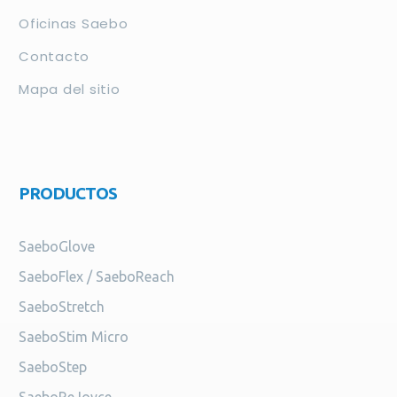
Oficinas Saebo
Contacto
Mapa del sitio
PRODUCTOS
SaeboGlove
SaeboFlex / SaeboReach
SaeboStretch
SaeboStim Micro
SaeboStep