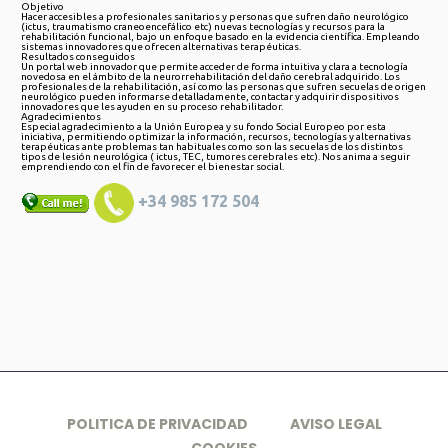
Objetivo
Hacer accesibles a profesionales sanitarios y personas que sufren daño neurológico
(ictus, traumatismo craneoencefálico etc) nuevas tecnologías y recursos para la
rehabilitación funcional, bajo un enfoque basado en la evidencia científica. Empleando
sistemas innovadores que ofrecen alternativas terapéuticas.
Resultados conseguidos
Un portal web innovador que permite acceder de forma intuitiva y clara a tecnología
novedosa en el ámbito de la neurorrehabilitación del daño cerebral adquirido. Los
profesionales de la rehabilitación, así como las personas que sufren secuelas de origen
neurológico pueden informarse detalladamente, contactar y adquirir dispositivos
innovadores que les ayuden en su proceso rehabilitador.
Agradecimientos
Especial agradecimiento a la Unión Europea y su fondo Social Europeo por esta
iniciativa, permitiendo optimizar la información, recursos, tecnologías y alternativas
terapéuticas ante problemas tan habituales como son las secuelas de los distintos
tipos de lesión neurológica ( ictus, TEC, tumores cerebrales etc). Nos anima a seguir
emprendiendo con el fin de favorecer el bienestar social.
+34 985 172 504
POLITICA DE PRIVACIDAD
AVISO LEGAL
COOKIES