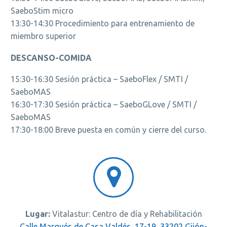
SaeboStim micro
13:30-14:30 Procedimiento para entrenamiento de
miembro superior
DESCANSO-COMIDA
15:30-16:30 Sesión práctica – SaeboFlex / SMTI /
SaeboMAS
16:30-17:30 Sesión práctica – SaeboGLove / SMTI /
SaeboMAS
17:30-18:00 Breve puesta en común y cierre del curso.


Lugar:
Vitalastur: Centro de día y Rehabilitación
Calle Marqués de Casa Valdés, 17-19, 33202 Gijón-